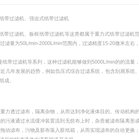
纸带过滤机、强迫式纸带过滤机
式纸带过滤机、板框纸带过滤机等这类都属于重力式纸带过滤机
0L/min-2000L/min范围内，过滤精度15-20微米左右
带过滤机等系列，这种过滤机能够做到5000L/min的的流量
为近几年发展的趋势，例如负压式综合过滤系统，包含刮屑系统
组成。
的重力透过滤布，隔离杂物，从而达到净化液体目的。传动机构
质的污液通过水流缓冲装置流到无纺布上时，杂质被滤布隔离形
，拖动滤布，污物及脏布落入脏纸箱，从而实现滤布的自动更换