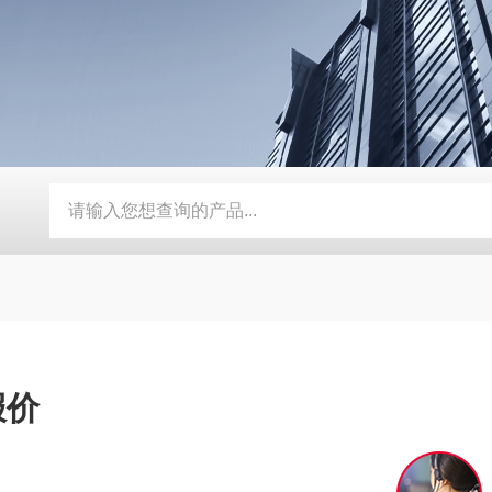
器
定制磨床纸带过滤机
TH磨床切削液铁屑分离磁性分离器
报价