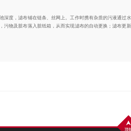
池深度，滤布铺在链条、丝网上。工作时携有杂质的污液通过水
，污物及脏布落入脏纸箱，从而实现滤布的自动更换；滤布更