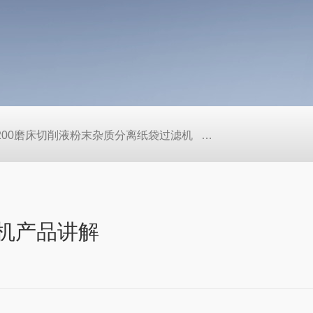
L200磨床切削液粉末杂质分离纸袋过滤机
定做机床链板式排屑
滤机产品讲解