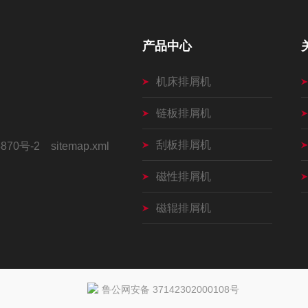
产品中心
机床排屑机
链板排屑机
刮板排屑机
870号-2
sitemap.xml
磁性排屑机
磁辊排屑机
鲁公网安备 37142302000108号