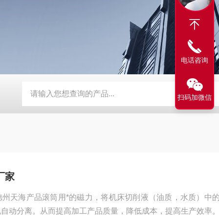
电话咨询
器
定制磨床纸带过滤机
TH磨床切削液铁屑分离磁性分离器
扫码加微信
厂家
德州天海产品滚筒用*的磁力，将机床切削液（油质，水质）中
现自动分离。从而提高加工产品质量，降低成本，提高生产效率